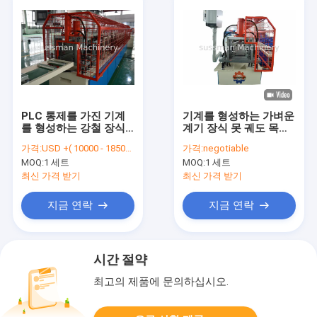
PLC 통제를 가진 기계
기계를 형성하는 가벼운
를 형성하는 강철 장식
계기 장식 못 궤도 목록
못 목록이 0.27-1mm에
모양 기계 건식 벽체 목
가격:
USD +( 10000 - 18500) +SET
가격:
negotiable
의하여 직류 전기를 통
록
MOQ:
1 세트
MOQ:
1 세트
했습니다
최신 가격 받기
최신 가격 받기
지금 연락
지금 연락
시간 절약
최고의 제품에 문의하십시오.