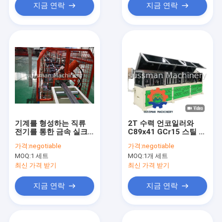
지금 연락
지금 연락
기계를 형성하는 직류
2T 수력 언코일러와
전기를 통한 금속 실크
C89x41 GCr15 스틸 스
해트 지붕 채널 목록
터드 트랙 롤 성형기
가격:
negotiable
가격:
negotiable
MOQ:
1 세트
MOQ:
1개 세트
최신 가격 받기
최신 가격 받기
지금 연락
지금 연락