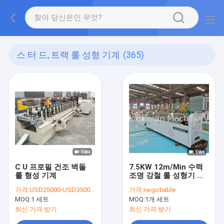
스 터 드, 트랙 롤 성형 기계
(365)
C U 프로필 건조 벽돌
7.5KW 12m/Min 수력
롤 형성 기계
조명 강철 롤 성형기 공
기 냉각법
가격:
USD25000-USD35000 Per set
가격:
negotiable
MOQ:
1 세트
MOQ:
1개 세트
최신 가격 받기
최신 가격 받기