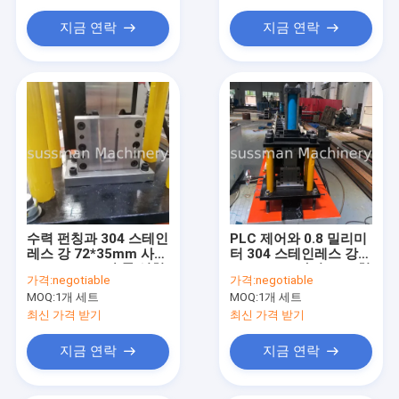
기계 성형 릿지 총액 롤
지금 연락
지금 연락
기계를 형성 수채통 롤
롤 성형 장비
강철사일로 롤 성형기
지주 채널 롤 성형기
수력 펀칭과 304 스테인
PLC 제어와 0.8 밀리미
레스 강 72*35mm 사이
터 304 스테인레스 강
즈 Ｌ 포스트 각 롤 성형
72*35mm 사이즈 Ｌ 형
가격:
negotiable
가격:
negotiable
기
상 각도 롤 성형기
MOQ:
1개 세트
MOQ:
1개 세트
최신 가격 받기
최신 가격 받기
지금 연락
지금 연락