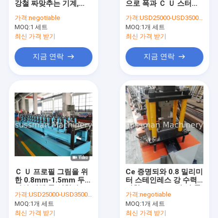
강철 짜맞추는 기계,
으로 폭과 Ｃ Ｕ 스터드
기계 성형 셔터 도어 롤
0.6-1.2mm는 기계 형
트랙 건식 벽체 롤 성형
가격:
negotiable
가격:
USD25000-USD35000 Per set
성 냉각 압연합니다
기
MOQ:
기계 성형 랙 롤
1 세트
MOQ:
1개 세트
최신 가격 받기
최신 가격 받기
기계를 형성 층 갑판 롤
지금 연락
지금 연락
기계 성형 문틀 롤
기계를 형성 지붕 패널 롤
기계를 형성 가드레일 롤
우레탄 샌드위치 패널 생산 라인
PU 샌드위치 벽면
Ｃ Ｕ 프로필 그림을 위
Ce 증명되와 0.8 밀리미
선을 째는 강철
한 0.8mm-1.5mm 두께
터 스테인레스 강 수력
건식 벽체 롤 성형기
펀칭 Ｌ 포스트 벽 각 롤
가격:
USD25000-USD35000 Per set
가격:
negotiable
성형기
기계를 형성 더블 레이어 롤
MOQ:
1개 세트
MOQ:
1개 세트
최신 가격 받기
최신 가격 받기