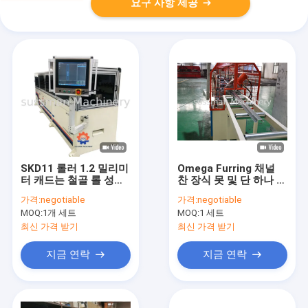
요구 사항 제공
SKD11 롤러 1.2 밀리미
Omega Furring 채널
터 캐드는 철골 롤 성형
찬 장식 못 및 단 하나 사
기를 밝힙니다
슬을 가진 기계를 형성
가격:
negotiable
가격:
negotiable
하는 궤도 목록
MOQ:
1개 세트
MOQ:
1 세트
최신 가격 받기
최신 가격 받기
지금 연락
지금 연락