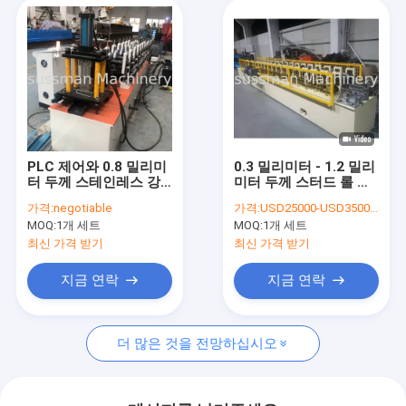
PLC 제어와 0.8 밀리미
0.3 밀리미터 - 1.2 밀리
터 두께 스테인레스 강
미터 두께 스터드 롤 포
Ｌ 형태 코너 각 롤 성형
멀 체인 구동
가격:
negotiable
가격:
USD25000-USD35000 Per set
기
MOQ:
1개 세트
MOQ:
1개 세트
최신 가격 받기
최신 가격 받기
지금 연락
지금 연락
더 많은 것을 전망하십시오