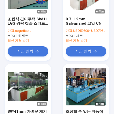
우리에 대하여
공장 여행
조립식 간이주택 Skd11
0.7-1.2mm
LGS 경량 철골 스터드
Galvanzied 코일 CNC
품질 관리
기계
빛 계기 강철 짜맞추는
가격:
negotiable
가격:
USD59500~USD79500 per set
EC-JET 잉크젯 프린터
MOQ:
1개 세트
MOQ:
1 세트
연락주세요
최신 가격 받기
최신 가격 받기
뉴스
지금 연락
지금 연락
경우
기계 성형 케이블 트레이 롤
스 터 드, 트랙 롤 성형 기계
기계를 형성하는 CZ 도리 목록
89*41mm 가벼운 계기
조정할 수 있는 자동적