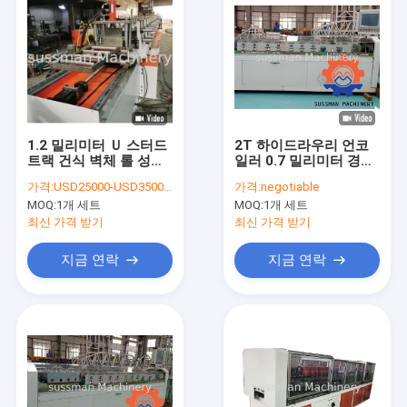
1.2 밀리미터 Ｕ 스터드
2T 하이드라우리 언코
트랙 건식 벽체 롤 성형
일러 0.7 밀리미터 경량
기 폭은 40 밀리미터를
철골 명부 구성 기계
가격:
USD25000-USD35000 Per set
가격:
negotiable
조정합니다
MOQ:
1개 세트
MOQ:
1개 세트
최신 가격 받기
최신 가격 받기
지금 연락
지금 연락
집
제품
동영상