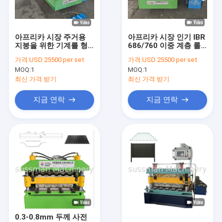
우리에 대하여
공장 여행
아프리카 시장 주거용
아프리카 시장 인기 IBR
지붕을 위한 기계를 형
686/760 이중 계층 롤
품질 관리
성하는 인기 있는 IBR
형성 기계, 두 계층 지붕
가격:
USD 25500 per set
가격:
USD 25500 per set
686/760 사다리꼴 시트
기계
MOQ:
1
MOQ:
1
겹켜 목록
연락주세요
최신 가격 받기
최신 가격 받기
뉴스
지금 연락
지금 연락
경우
기계 성형 케이블 트레이 롤
스 터 드, 트랙 롤 성형 기계
기계를 형성하는 CZ 도리 목록
0.3-0.8mm 두께 사전