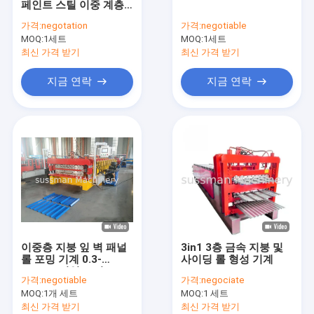
페인트 스틸 이중 계층
기계 성형 셔터 도어 롤
울타리 시트 & T7 외부
가격:
negotation
가격:
negotiable
트라페조이드 패널 롤
MOQ:
기계 성형 랙 롤
1세트
MOQ:
1세트
형성 기계
최신 가격 받기
최신 가격 받기
기계를 형성 층 갑판 롤
지금 연락
지금 연락
기계 성형 문틀 롤
기계를 형성 지붕 패널 롤
기계를 형성 가드레일 롤
우레탄 샌드위치 패널 생산 라인
PU 샌드위치 벽면
이중층 지붕 잎 벽 패널
3in1 3층 금속 지붕 및
선을 째는 강철
롤 포밍 기계 0.3-
사이딩 롤 형성 기계
0.8mm 진열 스틸
가격:
negotiable
가격:
negociate
기계를 형성 더블 레이어 롤
MOQ:
1개 세트
MOQ:
1 세트
최신 가격 받기
최신 가격 받기