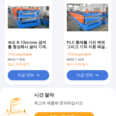
속도 8-12m/min 겹켜
PLC 통제를 가진 벽면
를 형성해서 굴러 기계
그리고 기와 지붕 패널
갱구 직경 76mm를 형
을 위한 기계를 형성하
가격:
negotiable
가격:
negotiable
성하
는 겹켜 목록
MOQ:
1 세트
MOQ:
1 세트
최신 가격 받기
최신 가격 받기
지금 연락
지금 연락
시간 절약
최고의 제품에 문의하십시오.