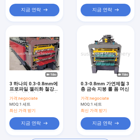
기계 성형 릿지 총액 롤
지금 연락
지금 연락
기계를 형성 수채통 롤
롤 성형 장비
강철사일로 롤 성형기
지주 채널 롤 성형기
3 하나의 0.3-0.8mm에
0.3-0.8mm 가연제철 3
프로파일 젤리화 철강
층 금속 지붕 롤 폼 머신
금속 지붕 잎 만드는 기
가격:
negociate
가격:
negociate
계
MOQ:
1 세트
MOQ:
1 세트
최신 가격 받기
최신 가격 받기
지금 연락
지금 연락