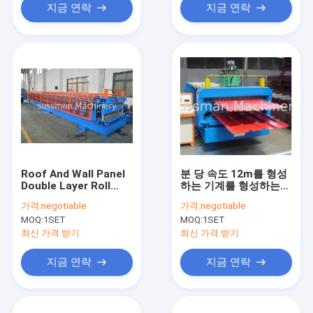
지금 연락
지금 연락
Roof And Wall Panel
분 당 속도 12m를 형성
Double Layer Roll
하는 기계를 형성하는
Forming Machine
지붕/벽면 겹켜 목록
가격:
negotiable
가격:
negotiable
With 18 Groups Of
MOQ:
1SET
MOQ:
1SET
Roller Stations
최신 가격 받기
최신 가격 받기
지금 연락
지금 연락