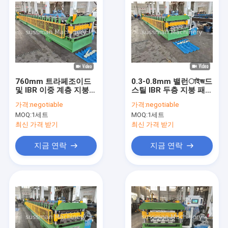
760mm 트라페조이드
0.3-0.8mm 밸런াইজ드
및 IBR 이중 계층 지붕
스틸 IBR 두층 지붕 패널
롤 폼 머신 0.3-0.8mm
롤 포밍 머신
가격:
negotiable
가격:
negotiable
가연제철
MOQ:
1세트
MOQ:
1세트
최신 가격 받기
최신 가격 받기
지금 연락
지금 연락
집
제품
동영상