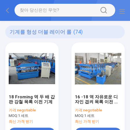
기계를 형성 더블 레이어 롤
(74)
18 Froming 역 두 배 갑
16 -18 역 자유로운 디
판 강철 목록 이전 기계
자인 겹켜 목록 이전 기
계 5 톤 수동태 공개 기
가격:
negotiable
가격:
negotiable
계
MOQ:
1 세트
MOQ:
1 세트
최신 가격 받기
최신 가격 받기