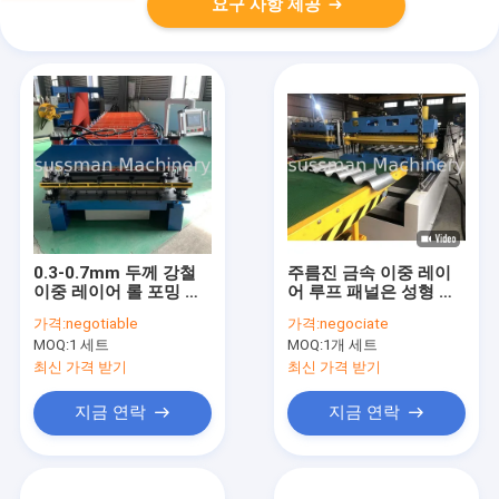
요구 사항 제공
0.3-0.7mm 두께 강철
주름진 금속 이중 레이
이중 레이어 롤 포밍 머
어 루프 패널은 성형 기
신 Tr20 Tr40 사다리꼴
계 고속도에게 30M / 민
가격:
negotiable
가격:
negociate
금속 지붕 패널 2단 롤
을 말아줍니다
MOQ:
1 세트
MOQ:
1개 세트
포밍 머신
최신 가격 받기
최신 가격 받기
지금 연락
지금 연락