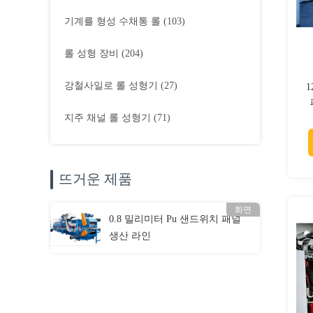
기계를 형성 수채통 롤
(103)
롤 성형 장비
(204)
강철사일로 롤 성형기
(27)
1
지주 채널 롤 성형기
(71)
뜨거운 제품
화면
0.8 밀리미터 Pu 샌드위치 패널
생산 라인