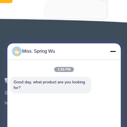
Miss. Spring Wu
1:56 PM
행사
Good day, what product are you looking 
요구 인용문
for?
경우
TEL : 86-136-0619-3016
뉴스
팩스 : 86-510-8827-6675



