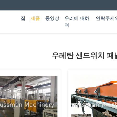
집
제품
동영상
우리에 대하
연락주세
여
우레탄 샌드위치 패