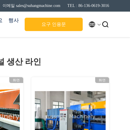
이메일 sales@suhangmachine.com
TEL : 86-136-0619-3016
요
행사


요구 인용문
널 생산 라인
화면
화면