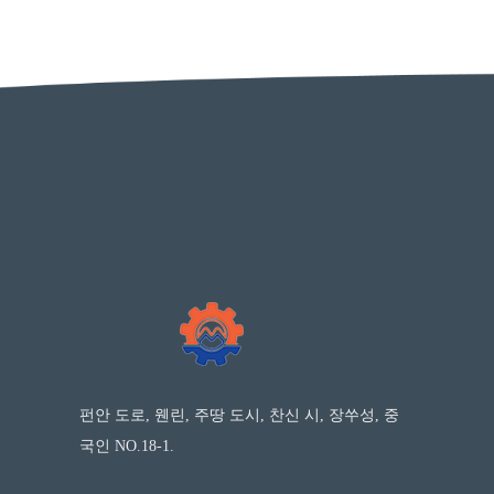
펀안 도로, 웬린, 주땅 도시, 찬신 시, 장쑤성, 중
국인 NO.18-1.