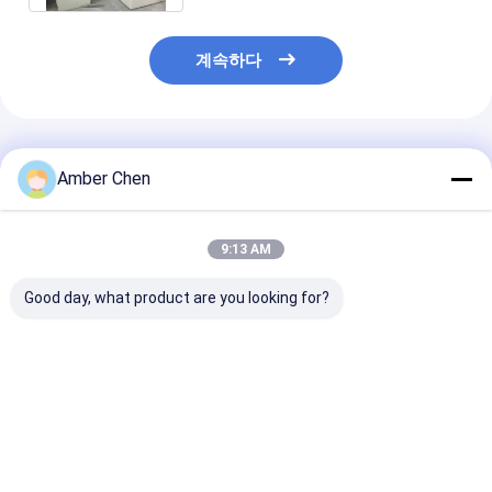
계속하다
추천된 제품
Amber Chen
9:13 AM
Good day, what product are you looking for?
창고 작업장 빌라 지붕
PLC 통제를 가진 기계
1.5-2.5mm 
설치 KR18 스탠딩 솔기
457-610mm 폭 조정가
스 스틸 슬롯 & 
롤 성형 기계 멕시코 인
능한 금속을 형성하는
Uni 태양 스트루
기 있는 유압 휴대용
주거용 차고 문 패널 목
형성 기계
록을 위해 멕시코에서
최고의 가격
최고의 가격
최고의 
대중적