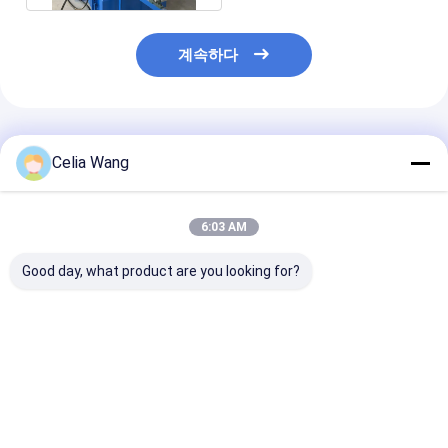
계속하다
추천된 제품
Celia Wang
6:03 AM
Good day, what product are you looking for?
창고 작업장 빌라 지붕
PLC 통제를 가진 기계
1.5-2.5mm 
설치 KR18 스탠딩 솔기
457-610mm 폭 조정가
스 스틸 슬롯 & 
롤 성형 기계 멕시코 인
능한 금속을 형성하는
Uni 태양 스트루
기 있는 유압 휴대용
주거용 차고 문 패널 목
형성 기계
록을 위해 멕시코에서
최고의 가격
최고의 가격
최고의 
대중적