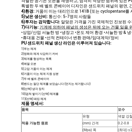
격렬한 공기는 오븐을 재생하고, 엄격히 적당한 범위에 있는 P
특별한 두 배 벨트 콘베이어 디자인은 샌드위치 패널의 평면, 
4)환경:
거품이 이는 대리인으로 141B (또는 cyclopenta
5)낮은 생산비
:
통신수: 5-7명의 사람들
6)투자는 검약합니다:
알맞은 가격을 가진
국제적인
진보된 수
7)다기능:
기계에 의하여 패널의 생성은 뒤에 오는 건물 일을 
•상업/산업 서늘한 방 •냉장고 •온도 제어 환경 •서늘한 방 & 
•휴대용 건물 •선적 컨테이너 변환 판매/임대계약/정비
PU 샌드위치 패널 생산 라인은 이루어져 있습니다:
1)푸는 체계
2)영화와 체계 삭감하기 커버
3)체계를 형성하는 목록
4)예열 오븐
5)고압 거품이 이는 체계
6)거품이 이는 체계 지원 성분
7)두 배 벨트 콘베이어
8)밴드는 절단 체계를 보았습니다 (먼지는 제거합니다)
9)(선택) 냉각 장치
10)겹쳐 쌓이기 (선택) 체계를
11)(선택) 패킹 체계
제품 명세서:
품목
모수
유형
색깔 강철
적용 가능한 원료
(mm) 간격
0.2-0.8
(Mpa) 폭
(최대)
≤