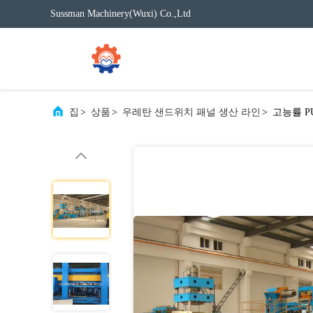
Sussman Machinery(Wuxi) Co.,Ltd
집
>
상품
>
우레탄 샌드위치 패널 생산 라인
>
고능률 P