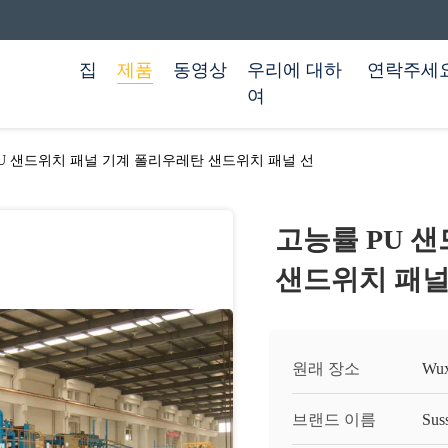
집
제품
동영상
우리에 대하
연락주세
여
U 샌드위치 패널 기계 폴리우레탄 샌드위치 패널 선
고능률 PU 
샌드위치 패널
원래 장소
Wu
브랜드 이름
Sus