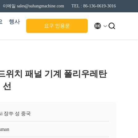
이메일 sales@suhangmachine.com
TEL : 86-136-0619-3016
요
행사


요구 인용문
샌드위치 패널 기계 폴리우레탄
 선
xi 장쑤 성 중국
sman