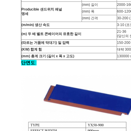
(mm) 길이
2000-16
Producible 샌드위치 패널
(mm) 폭
600-120
명세
(mm) 간격
30-20
(m/min) 생산 속도
3-10 (
21-36
(m) 두 배 벨트 콘베이어의 유효한 길이
(당신의
(따르는 거품에 막대기) 일 압력
150-200
(KW) 합계 힘
대략 300
(mm) 총계 크기 (길이 x 폭 x 고도)
130000 
단면도: