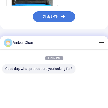
계속하다
추천된 제품
Amber Chen
10:32 PM
Good day, what product are you looking for?
760mm 트라페조이드
0.3-0.8mm 밸런াইজ
아프리카 시장 
및 IBR 이중 계층 지붕
드 스틸 IBR 두층 지붕
지붕을 위한 기계
롤 폼 머신 0.3-0.8mm
패널 롤 포밍 머신
성하는 인기 있는 
가연제철
686/760 사다
트 겹켜 목록
최고의 가격
최고의 가격
최고의 