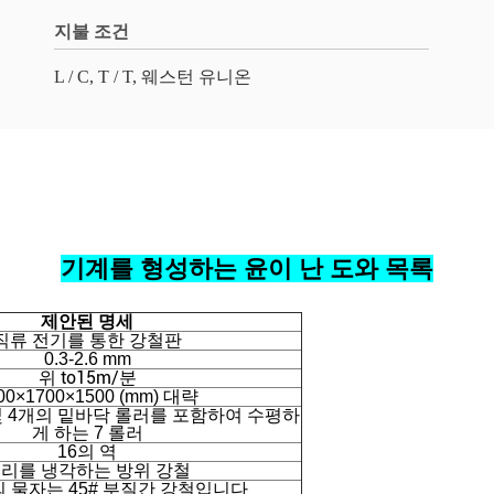
지불 조건
L / C, T / T, 웨스턴 유니온
기계를 형성하는 윤이 난 도와 목록
제안된 명세
직류 전기를 통한 강철판
0.3-2.6 mm
위 to15m/분
00×1700×1500 (mm) 대략
및 4개의 밑바닥 롤러를 포함하여 수평하
게 하는 7 롤러
16의 역
리를 냉각하는 방위 강철
의 물자는 45# 부질간 강철입니다