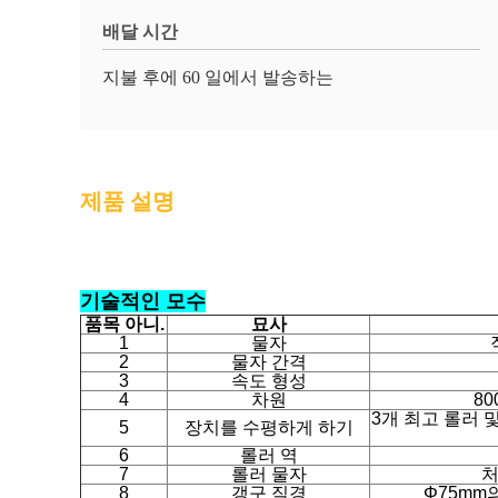
배달 시간
지불 후에 60 일에서 발송하는
제품 설명
기술적인 모수
품목 아니.
묘사
물자
1
2
물자 간격
속도 형성
3
4
차원
80
3개 최고 롤러 
5
장치를 수평하게 하기
6
롤러 역
7
롤러 물자
처
8
갱구 직경
Φ75mm