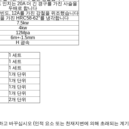
 인치는 20A 더 긴 갱구를 가진 사슬을
두배로 합니다
 빈도, 12A를 가진 강철을 위조했습니다
는을 가진 HRC58-62°를 냉각합니다
7.5kw
4kw
12Mpa
6m+-1.5mm
H 광속
1 세트
1 세트
1 세트
1개 단위
1개 단위
1개 단위
1개 단위
2개 단위
지하고 바꾸십시오 (인적 요소 또는 천재지변에 의해 초래되는 계