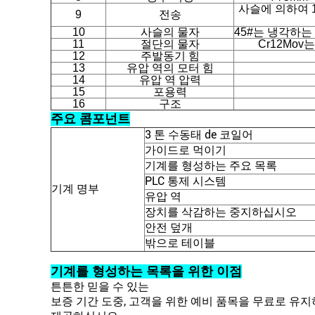
사슬에 의하여 1
9
전송
10
사슬의 물자
45#는 냉각하는
11
절단의 물자
Cr12Mov
12
주발동기 힘
13
유압 역의 모터 힘
14
유압 역 압력
15
포용력
16
구조
주요 콤포넌트
3 톤 수동태 de 코일어
가이드로 먹이기
기계를 형성하는 주요 목록
PLC 통제 시스템
기계 명부
유압 역
장치를 삭감하는 중지하십시오
안전 덮개
밖으로 테이블
기계를 형성하는 목록을 위한 이점
튼튼한 믿을 수 있는
보증 기간 도중, 고객을 위한 예비 품목을 무료로 유