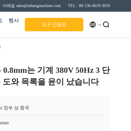
이메일 sales@suhangmachine.com
TEL : 86-136-0619-3016
요
행사


요구 인용문
다
 0.8mm는 기계 380V 50Hz 3 단
 도와 목록을 윤이 났습니다
xi 장쑤 성 중국
sman