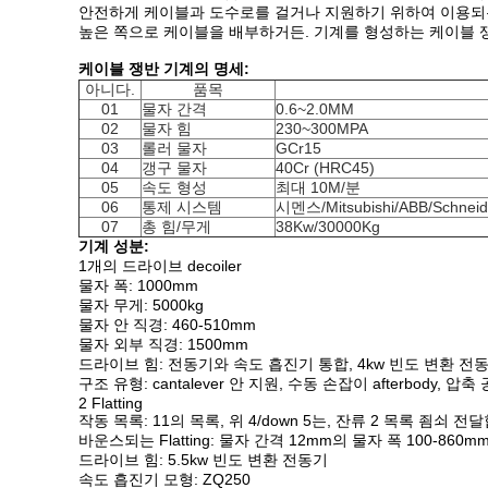
안전하게 케이블과 도수로를 걸거나 지원하기 위하여 이용되는
높은 쪽으로 케이블을 배부하거든. 기계를 형성하는 케이블 
케이블 쟁반 기계의 명세:
아니다.
품목
01
물자 간격
0.6~2.0MM
02
물자 힘
230~300MPA
03
롤러 물자
GCr15
04
갱구 물자
40Cr (HRC45)
05
속도 형성
최대 10M/분
06
통제 시스템
시멘스/Mitsubishi/ABB/Schnei
07
총 힘/무게
38Kw/30000Kg
기계 성분:
1개의 드라이브 decoiler
물자 폭: 1000mm
물자 무게: 5000kg
물자 안 직경: 460-510mm
물자 외부 직경: 1500mm
드라이브 힘: 전동기와 속도 흡진기 통합, 4kw 빈도 변환 전
구조 유형: cantalever 안 지원, 수동 손잡이 afterbody, 압축 
2 Flatting
작동 목록: 11의 목록, 위 4/down 5는, 잔류 2 목록 죔쇠
바운스되는 Flatting: 물자 간격 12mm의 물자 폭 100-860m
드라이브 힘: 5.5kw 빈도 변환 전동기
속도 흡진기 모형: ZQ250