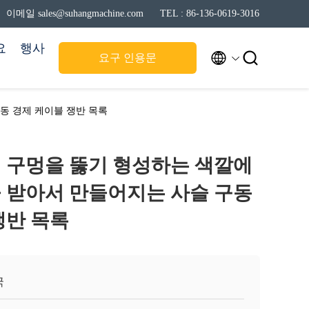
이메일 sales@suhangmachine.com
TEL : 86-136-0619-3016
요
행사


요구 인용문
동 경제 케이블 쟁반 목록
 구멍을 뚫기 형성하는 색깔에
 받아서 만들어지는 사슬 구동
쟁반 목록
국