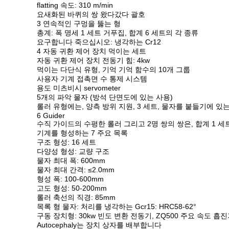
flatting 속도: 310 m/min
요새화된 바퀴의 쌍 왔다갔다 괄호
3 연속적인 구멍을 뚫는 형
총계: 폭 명세 1 세트 거푸집, 합계 6 세트의 각 종류
요구합니다 죽으십시오: 냉각하는 Cr12
4 자동 귀환 제어 장치 먹이는 세트
자동 귀환 제어 장치 전동기 힘: 4kw
먹이는 다단식 유형, 기억 기억 함수의 10개 그룹
사용자 기계 접촉면 수 통제 시스템
용도 미츠비시 servometer
5개의 파악 물자 (방석 단면도에 있는 사용)
롤러 유형에는, 양측 방위 지원, 3 세트, 물자를 붙들기에 
6 Guider
수직 가이드의 수평한 롤러 그리고 2명 쌍의 쌍은, 합계 1 세
기계를 형성하는 7 주요 목록
구조 형성: 16 세트
다양성 형성: 교량 구조
물자 최대 폭: 600mm
물자 최대 간격: ≤2.0mm
형성 폭: 100-600mm
고도 형성: 50-200mm
롤러 축선의 직경: 85mm
목록 형 물자: 처리를 냉각하는 Gcr15: HRC58-62°
구동 장치형: 30kw 빈도 변환 전동기, ZQ500 주요 속도 흡
Autocephaly는 장치 상자를 배부합니다