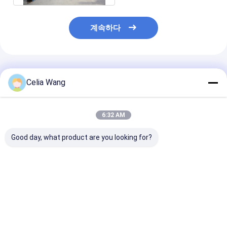
계속하다
추천된 제품
Celia Wang
6:32 AM
Good day, what product are you looking for?
창고 작업장 빌라 지붕
PLC 통제를 가진 기계
1.5-2.5mm 
설치 KR18 스탠딩 솔기
457-610mm 폭 조정가
스 스틸 슬롯 & 
롤 성형 기계 멕시코 인
능한 금속을 형성하는
Uni 태양 스트루
기 있는 유압 휴대용
주거용 차고 문 패널 목
형성 기계
록을 위해 멕시코에서
최고의 가격
최고의 가격
최고의 
대중적