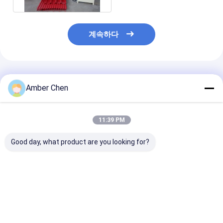
계속하다
추천된 제품
Amber Chen
11:39 PM
Good day, what product are you looking for?
760mm 트라페조이드
0.3-0.8mm 밸런াইজ
아프리카 시장 
및 IBR 이중 계층 지붕
드 스틸 IBR 두층 지붕
지붕을 위한 기계
롤 폼 머신 0.3-0.8mm
패널 롤 포밍 머신
성하는 인기 있는 
가연제철
686/760 사다
트 겹켜 목록
최고의 가격
최고의 가격
최고의 