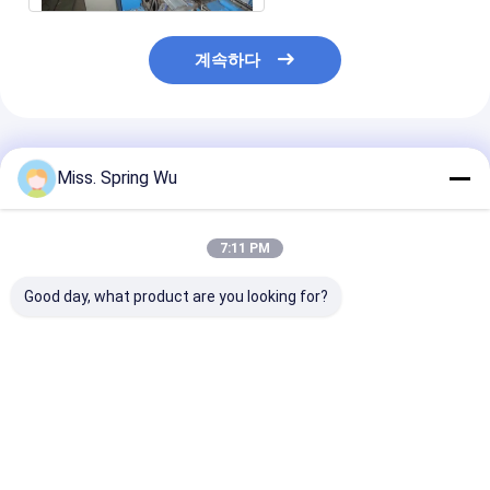
계속하다
추천된 제품
Miss. Spring Wu
7:11 PM
Good day, what product are you looking for?
PU 발창문 롤 성형기
0.7-0.9mm 두께 젤리
0.6-1.2mm 아
0.27 - 3T 디코일러와
화 스틸 70mm 아우닝
강철 유럽식 커튼
0.4 밀리미터 55 밀리미
튜브 롤 형성 기계
도어 슬랫 롤 성
터 77 밀리미터
얼 목적 블레이드
최고의 가격
최고의 가격
최고의 