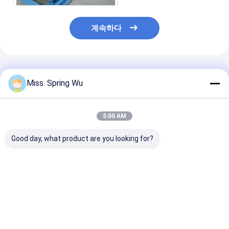
계속하다
추천된 제품
Miss. Spring Wu
5:00 AM
Good day, what product are you looking for?
PU 발창문 롤 성형기
0.7-0.9mm 두께 젤리
0.6-1.2mm 아
0.27 - 3T 디코일러와
화 스틸 70mm 아우닝
강철 유럽식 커튼
0.4 밀리미터 55 밀리미
튜브 롤 형성 기계
도어 슬랫 롤 성
터 77 밀리미터
얼 목적 블레이드
최고의 가격
최고의 가격
최고의 