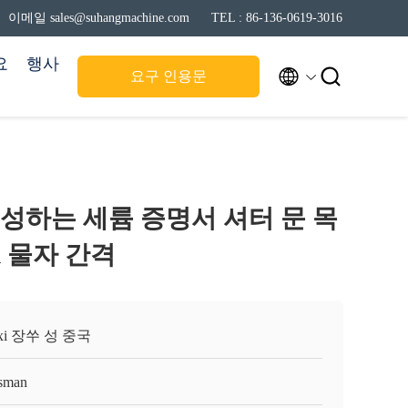
이메일 sales@suhangmachine.com
TEL : 86-136-0619-3016
요
행사


요구 인용문
형성하는 세륨 증명서 셔터 문 목
2mm 물자 간격
xi 장쑤 성 중국
sman