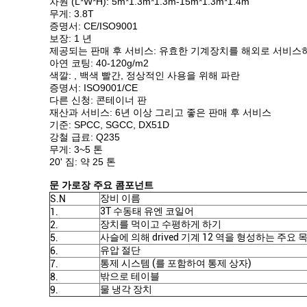
차원 (L*W*H): 5m*1.3m*1.3m-15m*1.3m*1.4m
무게: 3.8T
증명서: CE/ISO9001
보장: 1 년
제공되는 판매 후 서비스: 유효한 기계장치를 해외로 서비스
아연 코팅: 40-120g/m2
색깔: , 백색 빨간, 정상적인 사용을 위해 파란
증명서: ISO9001/CE
다른 신청: 콘테이너 판
재산과 서비스: 6년 이상 그리고 좋은 판매 후 서비스
기준: SPCC, SGCC, DX51D
강철 급료: Q235
무게: 3~5 톤
20' 짐: 약 25 톤
문 가로장 주요 콤포넌트
장비 이름
S.N
3T 수동태 유엔 코일어
1.
장치를 먹이고 수평하게 하기
2.
사슬에 의해 drived 기계 12 역을 형성하는 주요 
5.
유압 절단
6.
통제 시스템 (를 포함하여 통제 상자)
7.
밖으로 테이블
8.
물 냉각 장치
9.