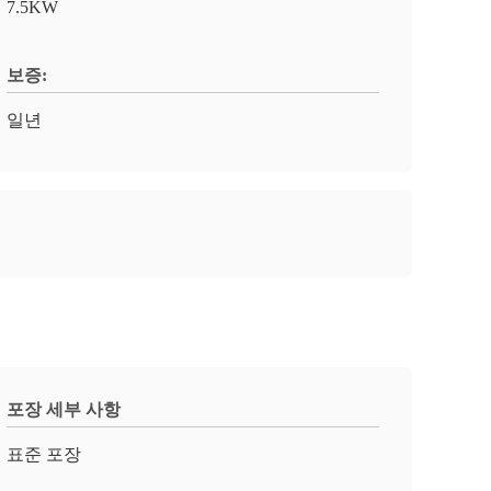
7.5KW
보증:
일년
포장 세부 사항
표준 포장