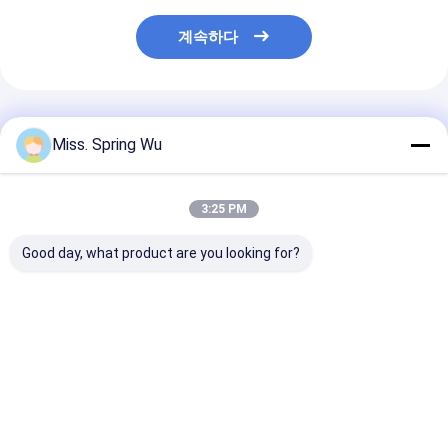
계속하다
추천된 제품
Miss. Spring Wu
3:25 PM
Good day, what product are you looking for?
밸류룸 PPGI 지붕 시스
지붕 시스템 기둥 뚜??
유약 기와 5.5K
템 0.3-0.8mm 두께의
타일 제작 기계 지붕 기
한 서피스 위의 
금속 강철을 가진 리지
둥 뚜?? 롤 형성 기계
금속 돌기 캡 롤
캡링 롤 형성 기계
0.8 밀리미터
최고의 가격
최고의 가격
최고의 