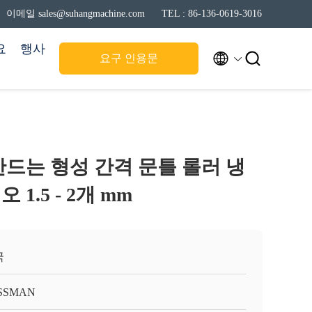
이메일 sales@suhangmachine.com
TEL : 86-136-0619-3016
요
행사


요구 인용문
만드는 형성 간격 문틀 롤러 냉
1.5 - 2개 mm
국
SSMAN