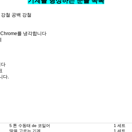
기계를 형성하는 문틀 목록
통한 강철 공백 강철
된 Chrome를 냉각합니다
제
니다
표
니다.
5 톤 수동태 de 코일어
1 세트
땅을 고르는 기계
1 세트