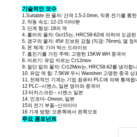
기술적인 모수
1.Suitable 판 물자: 간격 1.5-2.0mm, 직류 전기를 
2. 작동 속도: 12-15 미터/분
3. 단계 형성: 18의 역
4. 롤러의 물자: Gcr15는, HRC58-62에 의하여 도금
5. 갱구의 물자: 45# 진보된 강철 (직경: 76mm), 열 정
6. 몬 체계: 기어 박스 드라이브
7. 흡진기를 가진 주력: 고명한 15KW WH 중국어
8. 자르기: 유압 자르는 Cr12mov
9. 절단 칼의 물자: Cr12Mov는, HRC58-62를 냉각합
10. 유압 역 힘: 7.5KW 우시 Wanshen 고명한 중국 상
11. 전체적인 기계는 기업 컴퓨터 PLC에 의해 통제됩
12 PLC--시멘스, 일본 영어와 중국어
13 터치스크린-- 시멘스 일본
14. 인코더--Omron, 일본
15의 전기 부품--신아이더
16 기계 방향: 오른쪽에서 왼쪽으로
주요 콤포넌트