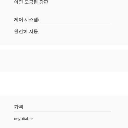
아연 도금된 강판
제어 시스템:
완전히 자동
가격
negotiable