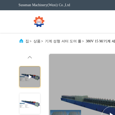
Sussman Machinery(Wuxi) Co.,Ltd
집
>
상품
>
기계 성형 셔터 도어 롤
>
380V 15 M/