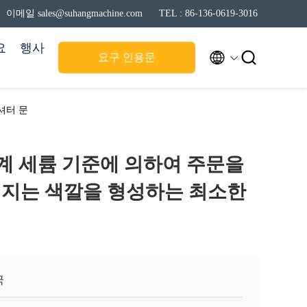
이메일 sales@suhangmachine.com
TEL : 86-136-0619-3016
요
행사


요구 인용문
셔터 문
M/기계 세륨 기준에 의하여 주문을
지는 색깔을 형성하는 최소한
국