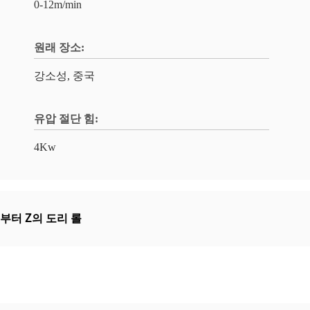
0-12m/min
원래 장소:
강소성, 중국
유압 절단 힘:
4Kw
부터 Z의 도리 롤