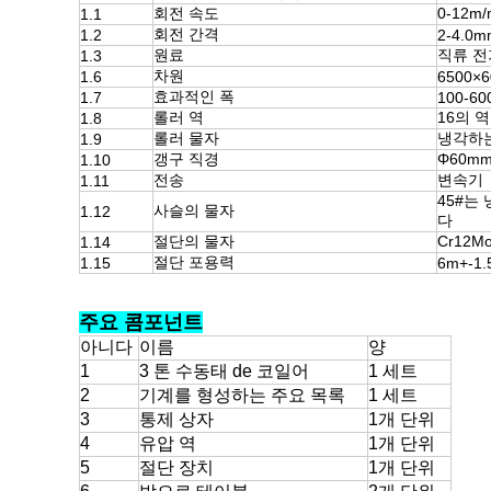
회전 속도
0-12m
1.1
회전 간격
1.2
2-4.0m
원료
직류 전
1.3
차원
1.6
6500×6
효과적인 폭
1.7
100-6
롤러 역
16의 역
1.8
롤러 물자
냉각하는
1.9
갱구 직경
Φ60m
1.10
전송
변속기
1.11
45#는
사슬의 물자
1.12
다
절단의 물자
Cr12M
1.14
절단 포용력
1.15
6m+-1
주요 콤포넌트
아니다
이름
양
1
3 톤 수동태 de 코일어
1 세트
2
기계를 형성하는 주요 목록
1 세트
3
통제 상자
1개 단위
4
유압 역
1개 단위
5
절단 장치
1개 단위