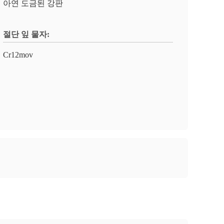
아연 도금된 강판
절단 잎 물자:
Cr12mov