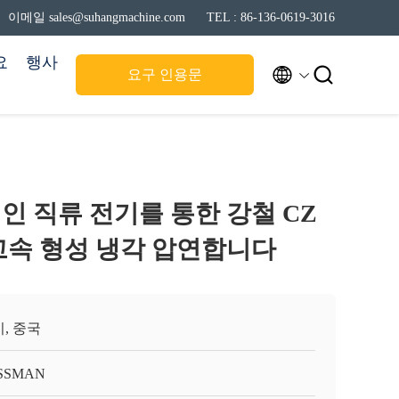
이메일 sales@suhangmachine.com
TEL : 86-136-0619-3016
요
행사


요구 인용문
인 직류 전기를 통한 강철 CZ
고속 형성 냉각 압연합니다
, 중국
SSMAN