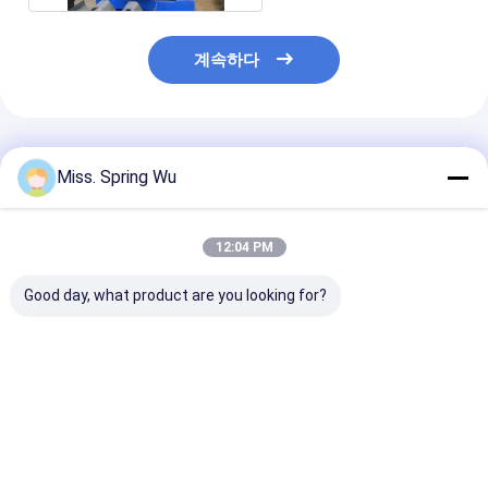
계속하다
추천된 제품
Miss. Spring Wu
12:04 PM
Good day, what product are you looking for?
자동 2-4mm 스틸 플레
주문을 받아서 만들어진
1.2mm-2.0m
이트 두께 보호 W 모양
형의 2 세트를 가진 기
아연 도금 금속 
충돌 장벽 경호 경비장
계를 만드는 간격 1.5-
직 울타리 기둥 
제조 기계
2mm 두 배 가이드 레일
기
곡선
최고의 가격
최고의 가격
최고의 