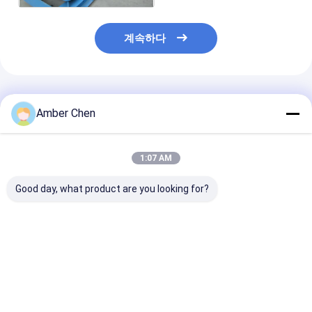
계속하다
추천된 제품
Amber Chen
1:07 AM
Good day, what product are you looking for?
PU 발창문 롤 성형기
0.7-0.9mm 두께 젤리
0.6-1.2mm 아
0.27 - 3T 디코일러와
화 스틸 70mm 아우닝
강철 유럽식 커튼
0.4 밀리미터 55 밀리미
튜브 롤 형성 기계
도어 슬랫 롤 성
터 77 밀리미터
얼 목적 블레이드
최고의 가격
최고의 가격
최고의 