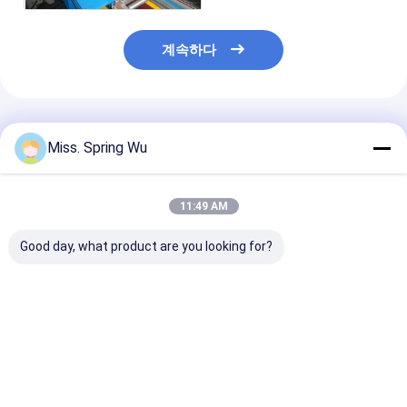
계속하다
추천된 제품
Miss. Spring Wu
11:49 AM
Good day, what product are you looking for?
PU 발창문 롤 성형기
0.7-0.9mm 두께 젤리
0.6-1.2mm 아
0.27 - 3T 디코일러와
화 스틸 70mm 아우닝
강철 유럽식 커튼
0.4 밀리미터 55 밀리미
튜브 롤 형성 기계
도어 슬랫 롤 성
터 77 밀리미터
얼 목적 블레이드
최고의 가격
최고의 가격
최고의 