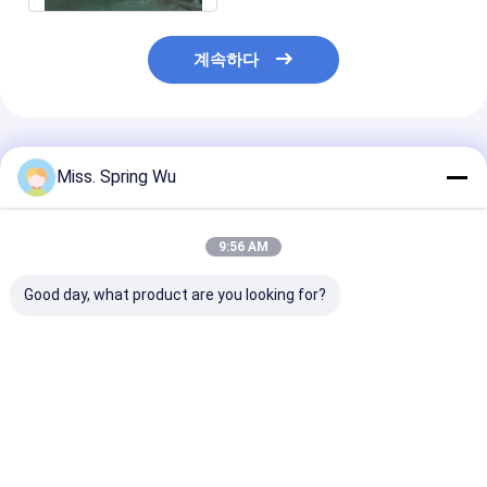
계속하다
추천된 제품
Miss. Spring Wu
9:56 AM
Good day, what product are you looking for?
0.2-2.0mm 두께 가연
고속도 컬러 스틸 접힌
자동으로 PLC 
제 강철 길이로 절단 및
슬리팅 머신 11.5KW 6
0.8mm 진열 스
슬리트 기계
미터 장기간 1842 밀리
절단 기계 길이 
미터 폭
절단
최고의 가격
최고의 가격
최고의 