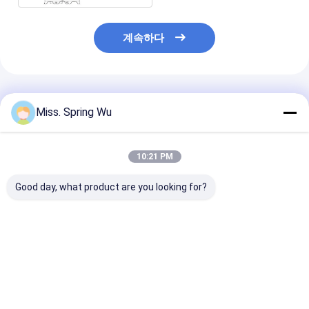
계속하다
추천된 제품
Miss. Spring Wu
10:21 PM
Good day, what product are you looking for?
공장 창고 주거용 바닥
미국 멕시코 0.8-
0.8-1.6mm 두
재를 위한 미국 갑판 바
1.6mm 두께 젤리화 스
도금 강철 B 데크
닥 엠보싱 기계에서 인
틸 B 덱 복합 바닥 덱 패
합성 바닥 데크 
기 있는 0.8-1.2mm 두
널 롤 포밍 기계
성형기 (엠보싱 
께
함)
최고의 가격
최고의 가격
최고의 