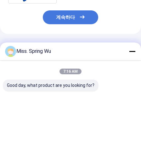
계속하다
추천된 제품
Miss. Spring Wu
7:16 AM
Good day, what product are you looking for?
공장 창고 주거용 바닥
미국 멕시코 0.8-
0.8-1.6mm 두
재를 위한 미국 갑판 바
1.6mm 두께 젤리화 스
도금 강철 B 데크
닥 엠보싱 기계에서 인
틸 B 덱 복합 바닥 덱 패
합성 바닥 데크 
기 있는 0.8-1.2mm 두
널 롤 포밍 기계
성형기 (엠보싱 
께
함)
최고의 가격
최고의 가격
최고의 