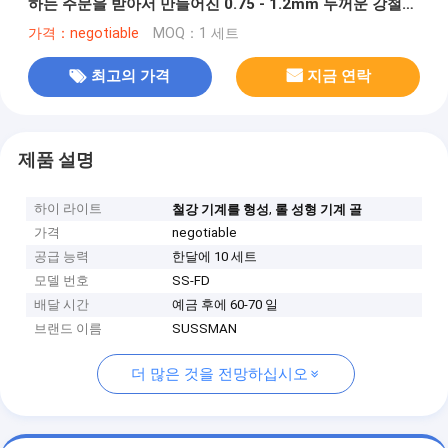
하는 주문을 받아서 만들어진 0.75 - 1.2mm 두꺼운 강철
지붕 갑판
가격：negotiable
MOQ：1 세트
최고의 가격
지금 연락
제품 설명
하이 라이트
,
철강 기계를 형성
롤 성형 기계 골
가격
negotiable
공급 능력
한달에 10 세트
모델 번호
SS-FD
배달 시간
예금 후에 60-70 일
브랜드 이름
SUSSMAN
더 많은 것을 전망하십시오