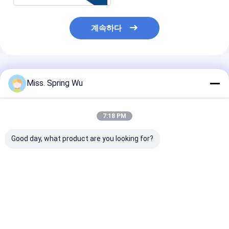
계속하다
추천된 제품
Miss. Spring Wu
7:18 PM
Good day, what product are you looking for?
PU 발창문 롤 성형기
0.7-0.9mm 두께 젤리
0.6-1.2mm 아
0.27 - 3T 디코일러와
화 스틸 70mm 아우닝
강철 유럽식 커튼
0.4 밀리미터 55 밀리미
튜브 롤 형성 기계
도어 슬랫 롤 성
터 77 밀리미터
얼 목적 블레이드
최고의 가격
최고의 가격
최고의 