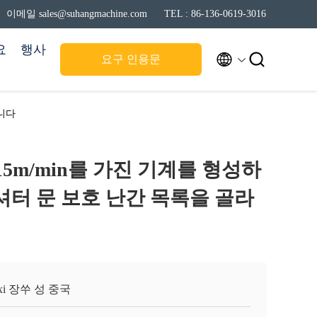
이메일 sales@suhangmachine.com
TEL : 86-136-0619-3016
요
행사


요구 인용문
냅니다
-15m/min를 가진 기계를 형성하
셔터 문 보호 난간 목록을 골라
xi 장쑤 성 중국