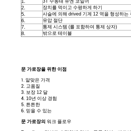
3T 수동태 유엔 코일어
1.
장치를 먹이고 수평하게 하기
2.
사슬에 의해 drived 기계 12 역을 형성하는
5.
유압 절단
6.
통제 시스템 (를 포함하여 통제 상자)
7.
밖으로 테이블
8.
문 가로장
을 위한 이점
알맞은 가격
1.
2.
고품질
3.
보장 12 달
4.
10년 이상 경험
5.
튼튼한
6.
믿을 수 있는
의
워크 플로우
문 가로장