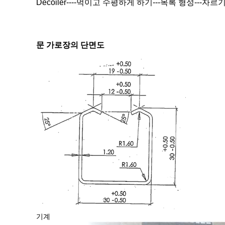
Decoiler----먹이고 수평하게 하기---목록 형성---
문 가로장의 단면도
기계