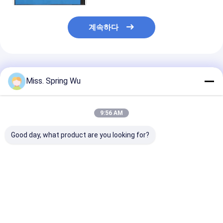
계속하다
추천된 제품
Miss. Spring Wu
9:56 AM
Good day, what product are you looking for?
공장 창고 주거용 바닥
미국 멕시코 0.8-
0.8-1.6mm 두
재를 위한 미국 갑판 바
1.6mm 두께 젤리화 스
도금 강철 B 데크
닥 엠보싱 기계에서 인
틸 B 덱 복합 바닥 덱 패
합성 바닥 데크 
기 있는 0.8-1.2mm 두
널 롤 포밍 기계
성형기 (엠보싱 
께
함)
최고의 가격
최고의 가격
최고의 