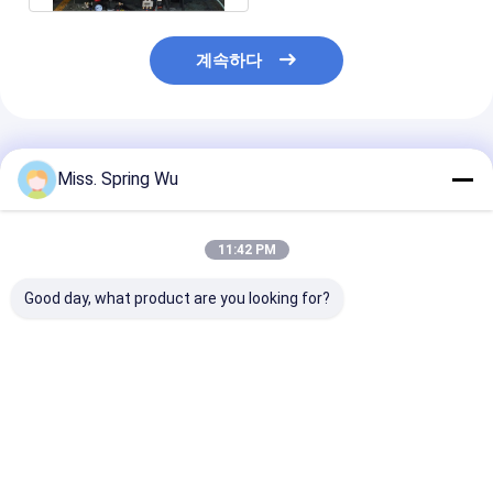
계속하다
추천된 제품
Miss. Spring Wu
11:42 PM
Good day, what product are you looking for?
PU 발창문 롤 성형기
0.7-0.9mm 두께 젤리
0.6-1.2mm 아
0.27 - 3T 디코일러와
화 스틸 70mm 아우닝
강철 유럽식 커튼
0.4 밀리미터 55 밀리미
튜브 롤 형성 기계
도어 슬랫 롤 성
터 77 밀리미터
얼 목적 블레이드
최고의 가격
최고의 가격
최고의 