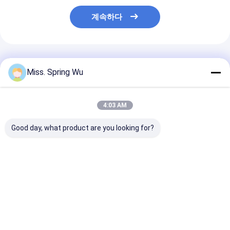
계속하다
추천된 제품
Miss. Spring Wu
4:03 AM
Good day, what product are you looking for?
공장 창고 주거용 바닥
미국 멕시코 0.8-
0.8-1.6mm 두
재를 위한 미국 갑판 바
1.6mm 두께 젤리화 스
도금 강철 B 데크
닥 엠보싱 기계에서 인
틸 B 덱 복합 바닥 덱 패
합성 바닥 데크 
기 있는 0.8-1.2mm 두
널 롤 포밍 기계
성형기 (엠보싱 
께
함)
최고의 가격
최고의 가격
최고의 