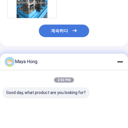
레일 성형 기계
계속하다
추천된 제품
Maya Hong
2:02 PM
Good day, what product are you looking for?
PU 발창문 롤 성형기
0.7-0.9mm 두께 젤리
0.6-1.2mm 아
0.27 - 3T 디코일러와
화 스틸 70mm 아우닝
강철 유럽식 커튼
0.4 밀리미터 55 밀리미
튜브 롤 형성 기계
도어 슬랫 롤 성
터 77 밀리미터
얼 목적 블레이드