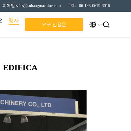
이메일 sales@suhangmachine.com
TEL : 86-136-0619-3016
요
행사


요구 인용문
EDIFICA