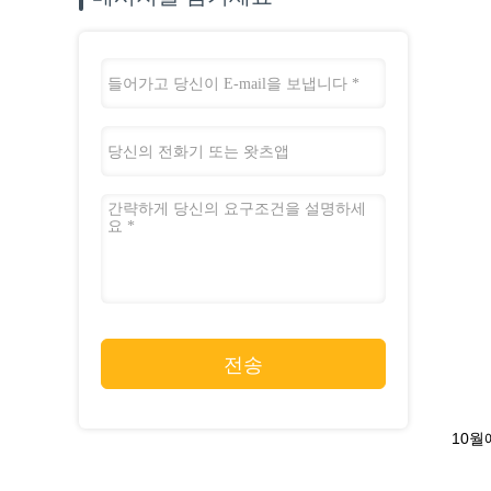
전송
10월