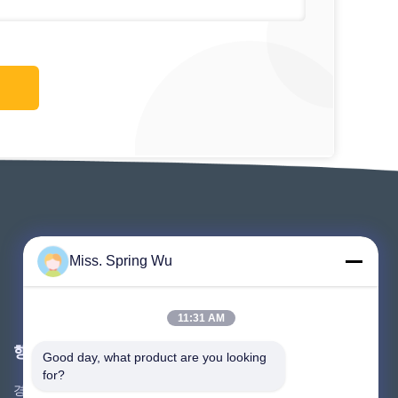
Miss. Spring Wu
11:31 AM
행사
Good day, what product are you looking 
요구 인용문
for?
경우