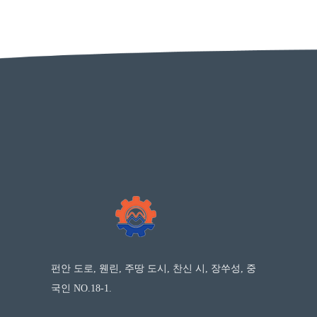
펀안 도로, 웬린, 주땅 도시, 찬신 시, 장쑤성, 중
국인 NO.18-1.