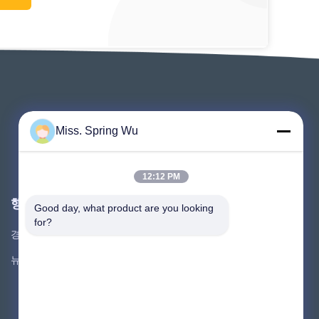
Miss. Spring Wu
12:12 PM
행사
Good day, what product are you looking 
요구 인용문
for?
경우
TEL : 86-136-0619-3016
뉴스
팩스 : 86-510-8827-6675



