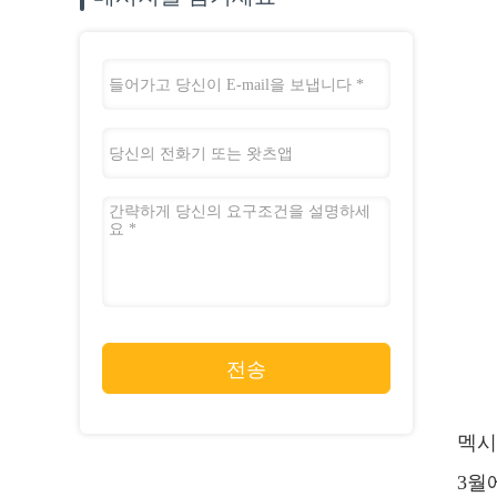
전송
멕시
3월