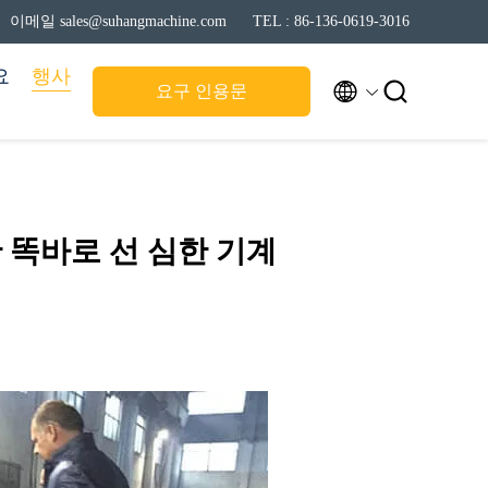
이메일 sales@suhangmachine.com
TEL : 86-136-0619-3016
요
행사


요구 인용문
 똑바로 선 심한 기계