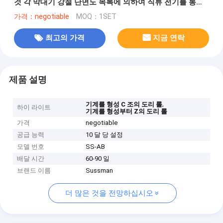
것 각 막대기 강철 단면도 목록에 의하여 직류 전기를 통했
습니다
가격：negotiable
MOQ：1SET
최고의 가격
지금 연락
제품 설명
,
기계를 형성 C 조의 도리 롤
하이 라이트
기계를 형성부터 Z의 도리 롤
가격
negotiable
공급 능력
10 달 당 설정
모델 번호
SS-AB
배달 시간
60-90 일
브랜드 이름
Sussman
더 많은 것을 전망하십시오