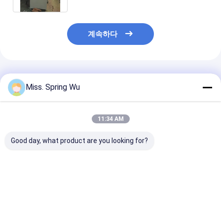
계속하다
추천된 제품
Miss. Spring Wu
11:34 AM
Good day, what product are you looking for?
강철 구조물 창고를 위
2.0-3.5mm 진열 스틸
최신 디자인 2.0
해 호주에서 대중적인
100-500mm 너비 조절
3.5mm 두께 
기계를 형성하는 넓은
CZ 펄린 롤 형성 기계
CZ100-500m
조정가능한 직류 전기를
건물 구조를 위한 자동
조절 할 수있는 
통한 강철 구조물 구조
스택어
프레임 제작 CZ
최고의 가격
최고의 가격
최고의 
CZ 도리 목록
택러와 함께 펄린
성 기계